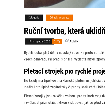
Kategorie
Zdraví a prevence
Ruční tvorba, která uklidň
Od
ADMIN
17 listopadu, 2025
0
Rychlá doba, plný diář a neustálý stres – i proto se toli
všech generací. Při práci s přízí si vyčistíte hlavu, zpom
Pletací strojek pro rychlé proj
Ne každý má trpělivost na klasické pletení na jehlicíc
ideální i pro úplné začátečníky či pro ty, kteří chtějí b
Pletací strojky jsou skvělou volbou i pro ty, kteří mají
navléknout přízi, otáčet klikou a sledovat, jak se před