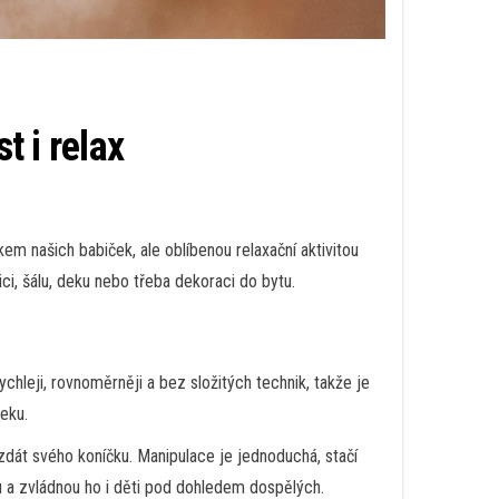
t i relax
čkem našich babiček, ale oblíbenou relaxační aktivitou
pici, šálu, deku nebo třeba dekoraci do bytu.
ychleji, rovnoměrněji a bez složitých technik, takže je
deku.
 vzdát svého koníčku. Manipulace je jednoduchá, stačí
ou a zvládnou ho i děti pod dohledem dospělých.