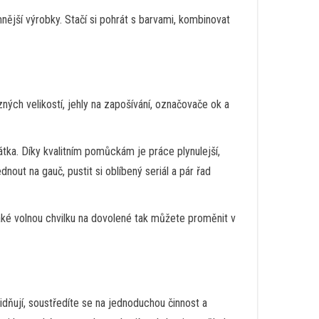
mnější výrobky. Stačí si pohrát s barvami, kombinovat
ých velikostí, jehly na zapošívání, označovače ok a
tka. Díky kvalitním pomůckám je práce plynulejší,
out na gauč, pustit si oblíbený seriál a pár řad
 také volnou chvilku na dovolené tak můžete proměnit v
lidňují, soustředíte se na jednoduchou činnost a