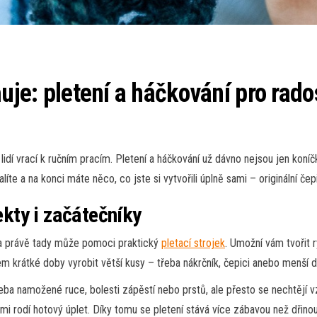
uje: pletení a háčkování pro rados
k lidí vrací k ručním pracím. Pletení a háčkování už dávno nejsou jen koní
alíte a na konci máte něco, co jste si vytvořili úplně sami – originální če
ekty i začátečníky
h, a právě tady může pomoci praktický
pletací strojek
. Umožní vám tvořit r
ěhem krátké doby vyrobit větší kusy – třeba nákrčník, čepici anebo menší 
 třeba namožené ruce, bolesti zápěstí nebo prstů, ale přesto se nechtějí
 vámi rodí hotový úplet. Díky tomu se pletení stává více zábavou než dřin