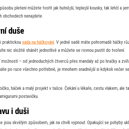
sobu pletení můžete tvořit jak hutnější, teplejší kousky, tak lehčí a je
ých obchodech nenajdete.
ní duše
si praktickou
sada na háčkování
. V jedné sadě máte pohromadě háčky různ
íte nic složitě shánět jednotlivě a můžete se rovnou pustit do tvoření.
í možností – od jednoduchých čtverců přes mandaly až po hračky a zvířá
 máte po ruce všechno potřebné, je mnohem snadnější si kdykoli večer sedn
lubíčko, háček a malý projekt v tašce. Čekání u lékaře, cestu vlakem, ale
amigurumi postavičku.
vu i duši
ráce jsou skvělým způsobem, jak na chvíli vypnout. Opakující se pohyby uk