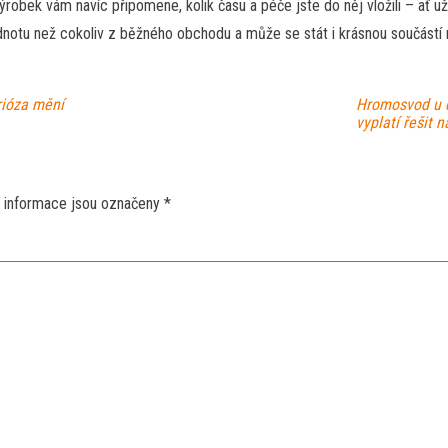
ýrobek vám navíc připomene, kolik času a péče jste do něj vložili – ať 
notu než cokoliv z běžného obchodu a může se stát i krásnou součástí
rióza mění
Hromosvod u d
vyplatí řešit 
 informace jsou označeny
*