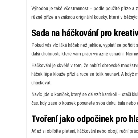
Výhodou je také všestrannost – podle použité příze a způ
různé příze a vzniknou originální kousky, které v běžn
Sada na háčkování pro kreativ
Pokud vás víc láká háček než jehlice, vyplatí se pořídit 
další drobnosti, které vám práci výrazně usnadní. Nemus
Háčkování je skvělé v tom, že nabízí obrovské množstv
háček lépe klouže přízí a ruce se tolik neunaví. A když
uháčkovat.
Navíc jde o koníček, který se dá vzít kamkoli – stačí k
čas, kdy zase o kousek posunete svou deku, šálu nebo 
Tvoření jako odpočinek pro hla
Ať už si oblíbíte pletení, háčkování nebo obojí, ruční p