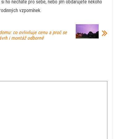
už si ho necháte pro sebe, nebo jím obdarujete někoho
 rodinných vzpomínek.
omu: co ovlivňuje cenu a proč se
návrh i montáž odborně